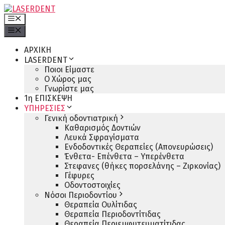
Μετάβαση
σε
Μενού
περιεχόμενο
Μενού
ΑΡΧΙΚΗ
LASERDENT
Ποιοι Είμαστε
Ο Χώρος μας
Γνωρίστε μας
1η ΕΠΙΣΚΕΨΗ
ΥΠΗΡΕΣΙΕΣ
Γενική οδοντιατρική
Καθαρισμός Δοντιών
Λευκά Σφραγίσματα
Ενδοδοντικές Θεραπείες (Απονευρώσεις)
Ένθετα- Επένθετα – Υπερένθετα
Στεφανες (θήκες πορσελάνης – Ζιρκονίας)
Γέφυρες
Οδοντοστοιχίες
Νόσοι Περιοδοντίου
Θεραπεία Ουλίτιδας
Θεραπεία Περιοδοντίτιδας
Θεραπεία Περιεμφυτευματίτιδας