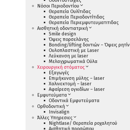
Οδοντοστοιχίες
Νόσοι Περιοδοντίου
Θεραπεία Ουλίτιδας
Θεραπεία Περιοδοντίτιδας
Θεραπεία Περιεμφυτευματιτιδας
Αισθητική οδοντιατρική
Smile design
Όψεις πορσελάνης
Bonding/lifting δοντιών – Όψεις ρητί
Ουλοπλαστική με Laser
Λεύκανση με laser
Μελαγχρωματικά Ούλα
Χειρουργική στόματος
Εξαγωγές
Επιμήκυνση μύλης – laser
Χαλινεκτομή – laser
Αφαίρεση ογκιδίων – laser
Εμφυτεύματα
Οδοντικά Εμφυτεύματα
Ορθοδοντική
Invisalign
Άλλες Υπηρεσιες
Nightlase/ Θεραπεία ροχαλητού
Αισθητική προσώπου