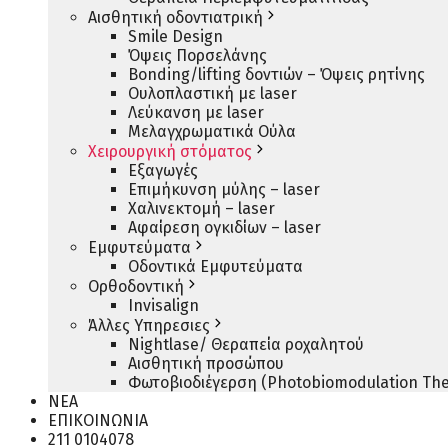
Αισθητική οδοντιατρική
Smile Design
Όψεις Πορσελάνης
Bonding/lifting δοντιών – Όψεις ρητίνης
Ουλοπλαστική με laser
Λεύκανση με laser
Μελαγχρωματικά Ούλα
Χειρουργική στόματος
Εξαγωγές
Επιμήκυνση μύλης – laser
Χαλινεκτομή – laser
Αφαίρεση ογκιδίων – laser
Εμφυτεύματα
Οδοντικά Εμφυτεύματα
Ορθοδοντική
Invisalign
Άλλες Υπηρεσιες
Nightlase/ Θεραπεία ροχαλητού
Αισθητική προσώπου
Φωτοβιοδιέγερση (Photobiomodulation The
ΝΕΑ
ΕΠΙΚΟΙΝΩΝΙΑ
211 0104078