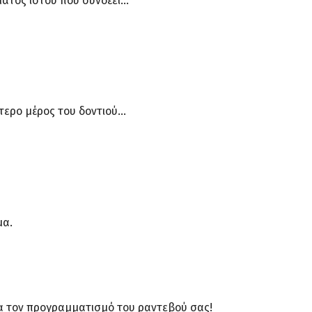
ματος ιστού που συνδέει…
ύτερο μέρος του δοντιού…
μα.
για τον προγραμματισμό του ραντεβού σας!