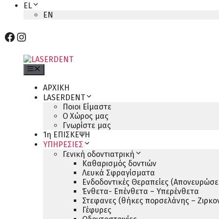
EL
EN
Facebook
Instagram
Menu
ΑΡΧΙΚΗ
LASERDENT
Ποιοι Είμαστε
Ο Χώρος μας
Γνωρίστε μας
1η ΕΠΙΣΚΕΨΗ
ΥΠΗΡΕΣΙΕΣ
Γενική οδοντιατρική
Καθαρισμός δοντιών
Λευκά Σφραγίσματα
Ενδοδοντικές Θεραπείες (Απονευρώσει
Ένθετα- Επένθετα – Υπερένθετα
Στεφανες (θήκες πορσελάνης – Ζιρκον
Γέφυρες