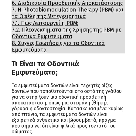
6.
Διαδικασία Προσθετικής Αποκατάστασης
7.
Η Photobiomodulation Therapy (PBM) και
τα Οφέλη της Μετεγχειρητικά
7.1.
Πώς Λειτουργεί η PBM;
7.2.
Πλεονεκτήματα της Χρήσης της PBM με
Οδοντικά Εμφυτεύματα
8.
Συχνές Ερωτήσεις για τα Οδοντικά
Εμφυτεύματα
Τι Είναι τα Οδοντικά
Εμφυτεύματα;
Τα εμφυτεύματα δοντιών είναι τεχνητές ρίζες
δοντιών που τοποθετούνται στο οστό της γνάθου
για να στηρίξουν μια οδοντική προσθετική
αποκατάσταση, όπως μια στεφάνη (θήκη),
γέφυρα ή οδοντοστοιχία. Κατασκευασμένα κυρίως
από τιτάνιο, τα εμφυτεύματα δοντιών είναι
εξαιρετικά ανθεκτικά και βιοσυμβατά, πράγμα
που σημαίνει ότι είναι φιλικά προς τον ιστό του
σώματος.