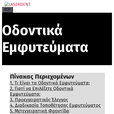
Μετάβαση
σε
Menu
περιεχόμενο
Οδοντικά
Εμφυτεύματα
Πίνακας Περιεχομένων
1.
Τι Είναι τα Οδοντικά Εμφυτεύματα;
2.
Γιατί να Επιλέξετε Οδοντικά
Εμφυτεύματα;
3.
Προεγχειρητικός Έλεγχος
4.
Διαδικασία Τοποθέτησης Εμφυτεύματος
5.
Μετεγχειρητική Φροντίδα