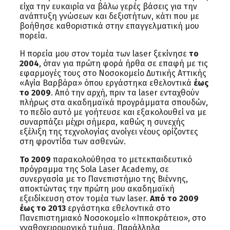
είχα την ευκαιρία να βάλω γερές βάσεις για την
ανάπτυξη γνώσεων και δεξιοτήτων, κάτι που με
βοήθησε καθοριστικά στην επαγγελματική μου
πορεία.
Η πορεία μου στον τομέα των laser ξεκίνησε
το
2004
, όταν για πρώτη φορά ήρθα σε επαφή με τις
εφαρμογές τους στο Νοσοκομείο Δυτικής Αττικής
«Αγία Βαρβάρα» όπου εργάστηκα εθελοντικά
έως
το 2009
. Από την αρχή, πριν τα laser ενταχθούν
πλήρως στα ακαδημαϊκά προγράμματα σπουδών,
το πεδίο αυτό με γοήτευσε και εξακολουθεί να με
συναρπάζει μέχρι σήμερα, καθώς η συνεχής
εξέλιξη της τεχνολογίας ανοίγει νέους ορίζοντες
στη φροντίδα των ασθενών.
Το 2009
παρακολούθησα το μετεκπαιδευτικό
πρόγραμμα της Sola Laser Academy, σε
συνεργασία με το Πανεπιστήμιο της Βιέννης,
αποκτώντας την πρώτη μου ακαδημαϊκή
εξειδίκευση στον τομέα των laser.
Από το 2009
έως το 2013
εργάστηκα εθελοντικά στο
Πανεπιστημιακό Νοσοκομείο «Ιπποκράτειο», στο
γναθοχειρουργικό τμήμα. Παράλληλα