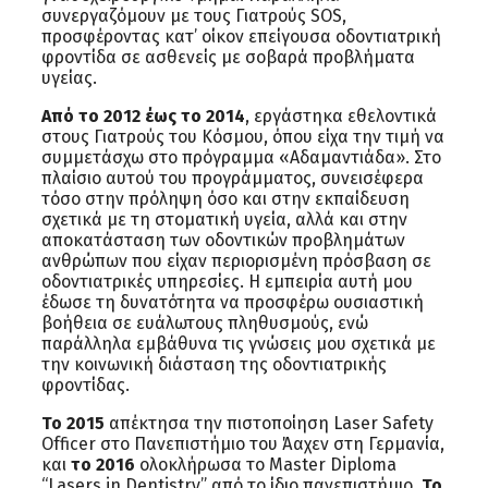
συνεργαζόμουν με τους Γιατρούς SOS,
προσφέροντας κατ’ οίκον επείγουσα οδοντιατρική
φροντίδα σε ασθενείς με σοβαρά προβλήματα
υγείας.
Από το 2012 έως το 2014
, εργάστηκα εθελοντικά
στους Γιατρούς του Κόσμου, όπου είχα την τιμή να
συμμετάσχω στο πρόγραμμα «Αδαμαντιάδα». Στο
πλαίσιο αυτού του προγράμματος, συνεισέφερα
τόσο στην πρόληψη όσο και στην εκπαίδευση
σχετικά με τη στοματική υγεία, αλλά και στην
αποκατάσταση των οδοντικών προβλημάτων
ανθρώπων που είχαν περιορισμένη πρόσβαση σε
οδοντιατρικές υπηρεσίες. Η εμπειρία αυτή μου
έδωσε τη δυνατότητα να προσφέρω ουσιαστική
βοήθεια σε ευάλωτους πληθυσμούς, ενώ
παράλληλα εμβάθυνα τις γνώσεις μου σχετικά με
την κοινωνική διάσταση της οδοντιατρικής
φροντίδας.
Το 2015
απέκτησα την πιστοποίηση Laser Safety
Officer στο Πανεπιστήμιο του Άαχεν στη Γερμανία,
και
το 2016
ολοκλήρωσα το Master Diploma
“Lasers in Dentistry” από το ίδιο πανεπιστήμιο.
Το