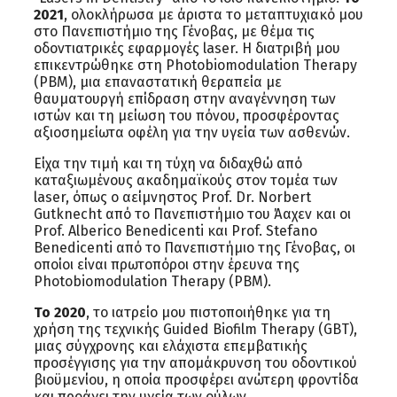
2021
, ολοκλήρωσα με άριστα το μεταπτυχιακό μου
στο Πανεπιστήμιο της Γένοβας, με θέμα τις
οδοντιατρικές εφαρμογές laser. Η διατριβή μου
επικεντρώθηκε στη Photobiomodulation Therapy
(PBM), μια επαναστατική θεραπεία με
θαυματουργή επίδραση στην αναγέννηση των
ιστών και τη μείωση του πόνου, προσφέροντας
αξιοσημείωτα οφέλη για την υγεία των ασθενών.
Είχα την τιμή και τη τύχη να διδαχθώ από
καταξιωμένους ακαδημαϊκούς στον τομέα των
laser, όπως ο αείμνηστος Prof. Dr. Norbert
Gutknecht από το Πανεπιστήμιο του Άαχεν και οι
Prof. Alberico Benedicenti και Prof. Stefano
Benedicenti από το Πανεπιστήμιο της Γένοβας, οι
οποίοι είναι πρωτοπόροι στην έρευνα της
Photobiomodulation Therapy (PBM).
Το 2020
, το ιατρείο μου πιστοποιήθηκε για τη
χρήση της τεχνικής Guided Biofilm Therapy (GBT),
μιας σύγχρονης και ελάχιστα επεμβατικής
προσέγγισης για την απομάκρυνση του οδοντικού
βιοϋμενίου, η οποία προσφέρει ανώτερη φροντίδα
και προάγει την υγεία των ούλων.