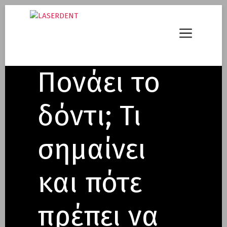
Μετάβαση
σε
Menu
περιεχόμενο
Πονάει το
δόντι; Τι
σημαίνει
και πότε
πρέπει να