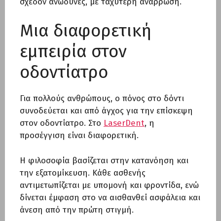
σχεδόν ανώδυνες, με ταχύτερη ανάρρωση.
Μια διαφορετική
εμπειρία στον
οδοντίατρο
Για πολλούς ανθρώπους, ο πόνος στο δόντι
συνοδεύεται και από άγχος για την επίσκεψη
στον οδοντίατρο. Στο
LaserDent
, η
προσέγγιση είναι διαφορετική.
Η φιλοσοφία βασίζεται στην κατανόηση και
την εξατομίκευση. Κάθε ασθενής
αντιμετωπίζεται με υπομονή και φροντίδα, ενώ
δίνεται έμφαση στο να αισθανθεί ασφάλεια και
άνεση από την πρώτη στιγμή.