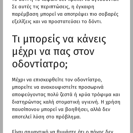
Σε αυτές τις περιπτώσεις, η έγκαιρη
παρέμβαση μπορεί να αποτρέψει πιο σοβαρές
εξελίξεις και να προστατεύσει το δόντι.
Τι μπορείς να κάνεις
μέχρι να πας στον
οδοντίατρο;
Μέχρι να επισκεφθείτε τον οδοντίατρο,
μπορείτε να ανακουφιστείτε προσωρινά
αποφεύγοντας πολύ ζεστά ή κρύα τρόφιμα και
διατηρώντας καλή στοματική υγιεινή. Η χρήση
παυσίπονου μπορεί να βοηθήσει, αλλά δεν
αποτελεί λύση στο πρόβλημα.
Είναι σημαντικό να θυμάστε ότι ο πόνος δεν