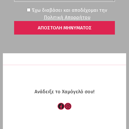
Έχω διαβάσει και αποδέχομαι την
Πολιτική Απορρήτου
Ανάδειξε το Χαμόγελό σου!
Facebook
Instagram